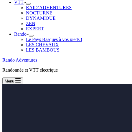
VTT
RAID’ADVENTURES
NOCTURNE
DYNAMIQUE
ZEN
EXPERT
Rando
Le Pays Basques à vos pieds !
LES CHEVAUX
LES BAMBOUS
Rando Adventures
Randonnée et VTT électrique
Menu